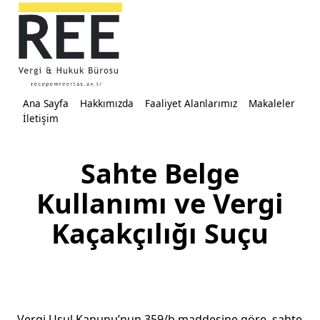
Skip
to
content
Ana Sayfa
Hakkımızda
Faaliyet Alanlarımız
Makaleler
İletişim
Sahte Belge
Kullanımı ve Vergi
Kaçakçılığı Suçu
Vergi Usul Kanunu’nun 359/b maddesine göre, sahte