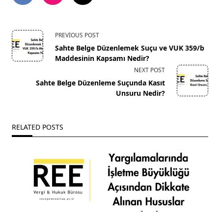
<span
PREVIOUS POST
Sahte Belge Düzenlemek Suçu ve VUK 359/b
class="nav-
Maddesinin Kapsamı Nedir?
NEXT POST
subtitle
Sahte Belge Düzenleme Suçunda Kasıt
screen-
Unsuru Nedir?
reader-
RELATED POSTS
text">Page</span>